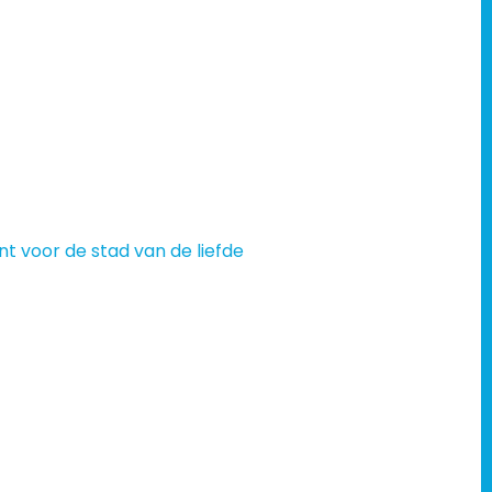
t voor de stad van de liefde