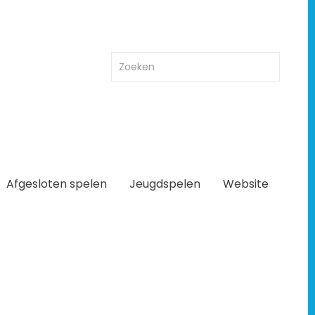
Afgesloten spelen
Jeugdspelen
Website