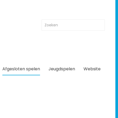
Afgesloten spelen
Jeugdspelen
Website