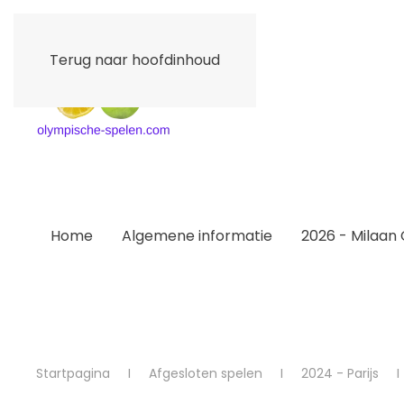
Terug naar hoofdinhoud
Home
Algemene informatie
2026 - Milaan 
Startpagina
Afgesloten spelen
2024 - Parijs