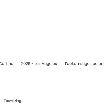
Cortina
2028 - Los Angeles
Toekomstige spelen
Toewijzing